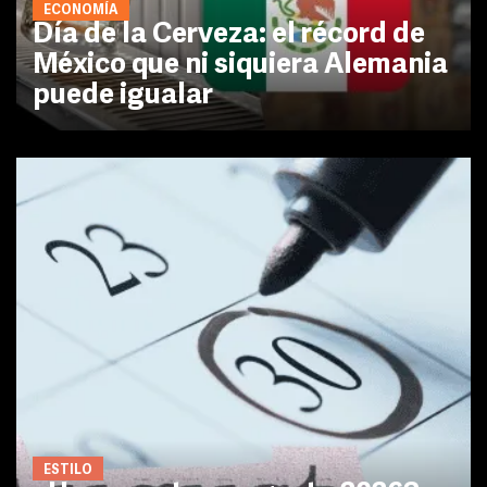
ECONOMÍA
Día de la Cerveza: el récord de
México que ni siquiera Alemania
puede igualar
ESTILO