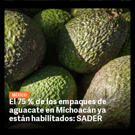
MÉXICO
El 75 % de los empaques de
aguacate en Michoacán ya
están habilitados: SADER