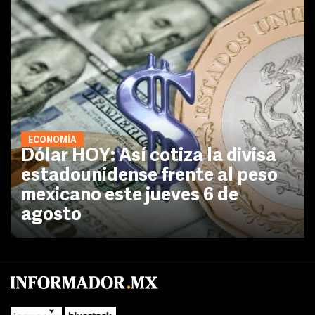
ECONOMÍA
Dólar HOY: Así cotiza la divisa
estadounidense frente al peso
mexicano este jueves 6 de
agosto