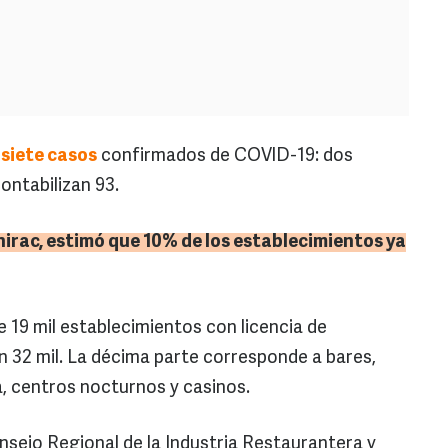
n
siete casos
confirmados de COVID-19: dos
ontabilizan 93.
nirac
, estimó que 10% de los establecimientos ya
 19 mil establecimientos con licencia de
n 32 mil. La décima parte corresponde a bares,
a, centros nocturnos y casinos.
nsejo Regional de la Industria Restaurantera y