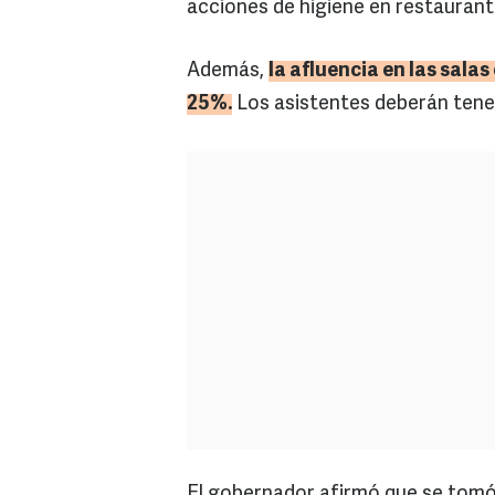
acciones de higiene en restaurant
Además,
la afluencia en las sala
25%.
Los asistentes deberán tener
El gobernador afirmó que se tomó l