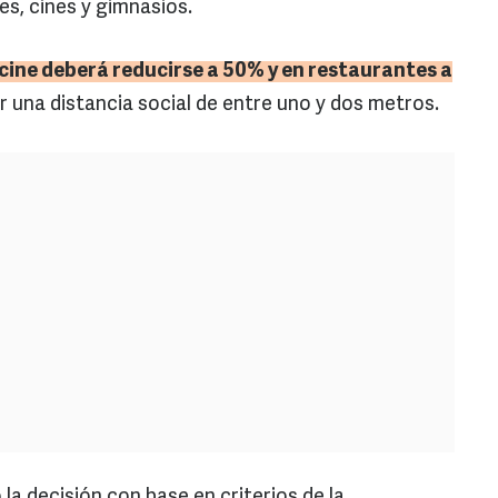
es, cines y gimnasios.
s cine deberá reducirse a 50% y en restaurantes a
 una distancia social de entre uno y dos metros.
a decisión con base en criterios de la