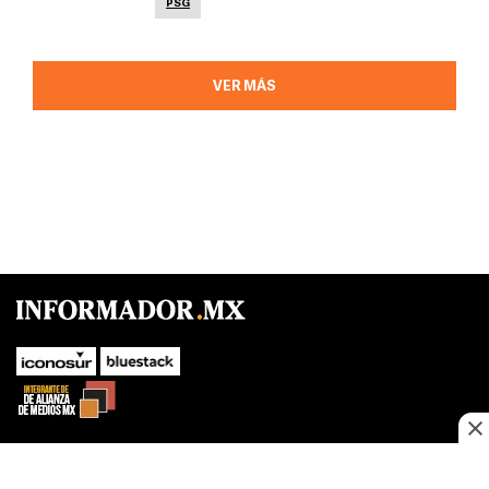
PSG
VER MÁS
SUBIR