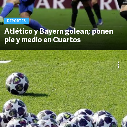
DEPORTES
Atlético y Bayern golean; ponen
pie y medio en Cuartos