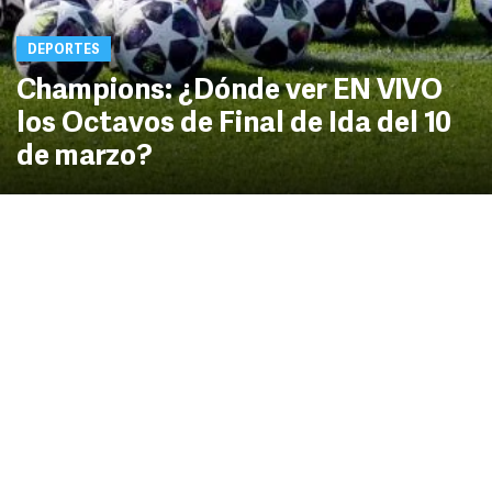
DEPORTES
Champions: ¿Dónde ver EN VIVO
los Octavos de Final de Ida del 10
de marzo?