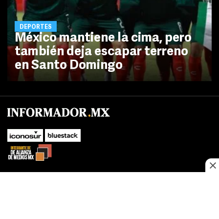
DEPORTES
México mantiene la cima, pero
también deja escapar terreno
en Santo Domingo
No te pierdas las novedades de último momento.
¡Síguenos!
SUBIR
Este sitio web utiliza cookies propias y de terceros para optimizar su
FACEBOOK
TWITTER
navegacion, adaptarse a sus preferencias y realizar labores analiticas.
Al continuar navegando acepta nuestro
Política de cookies.