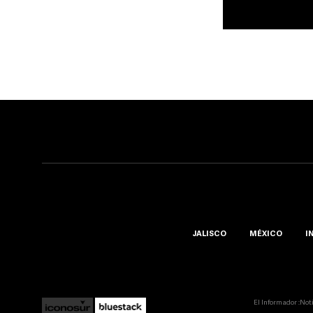
JALISCO
MÉXICO
I
El Informador ::Not