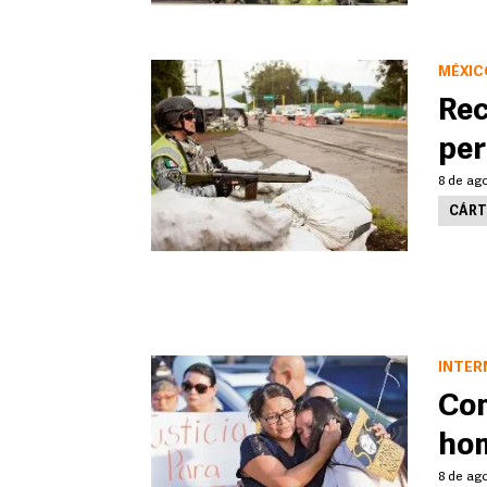
MÉXIC
Rec
per
8 de ago
CÁRT
INTER
Com
hom
8 de ago