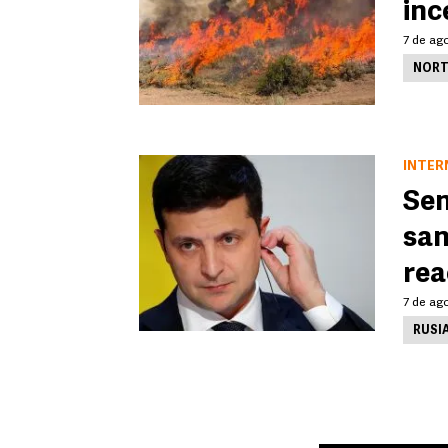
inc
7 de ago
NORT
INTER
Sen
san
rea
7 de ago
RUSI