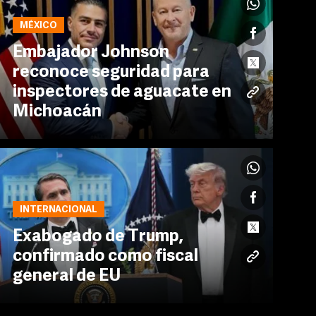
MÉXICO
Embajador Johnson
reconoce seguridad para
inspectores de aguacate en
Michoacán
INTERNACIONAL
Exabogado de Trump,
confirmado como fiscal
general de EU