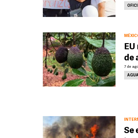
OFICI
MÉXIC
EU 
de 
7 de ago
AGUA
INTER
Se 