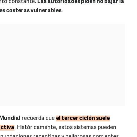
nto constante.
Las autoridades piden no bajar la
nes costeras vulnerables
.
 Mundial
recuerda que
el tercer ciclón suele
activa
. Históricamente, estos sistemas pueden
 inundaciones repentinas y peligrosas corrientes