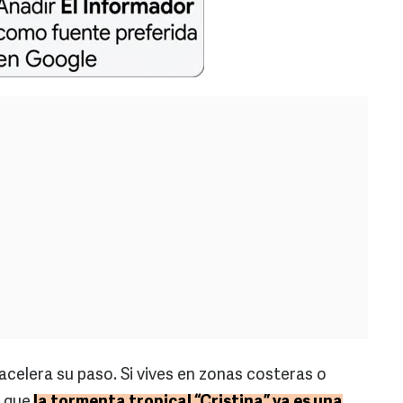
elera su paso. Si vives en zonas costeras o
r que
la tormenta tropical “Cristina” ya es una