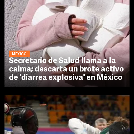
MÉXICO
Secretario de Salud llama a la
calma; descarta un brote activo
de 'diarrea explosiva' en México