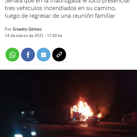
Señala que en la madrugada le tocó presenciar
tres vehículos incendiados en su camino,
luego de regresar de una reunión familiar
Por:
Ernesto Gómez
14 de marzo de 2022 - 17:30 hs