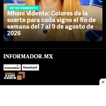
ENTRETENIMIENTO
Mhoni Vidente: Colores de la
suerte para cada signo el fin de
semana del 7 al 9 de agosto de
2026
No te pierdas las novedades de último momento.
¡Síguenos!
SUBIR
Este sitio web utiliza cookies propias y de terceros para optimizar su
FACEBOOK
TWITTER
navegacion, adaptarse a sus preferencias y realizar labores analiticas.
Al continuar navegando acepta nuestro
Política de cookies.