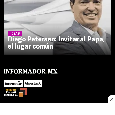
IDEAS
Diego Petersen: Invitar al Papa,
el lugar común
No te pierdas las novedades de último momento.
¡Síguenos!
SUBIR