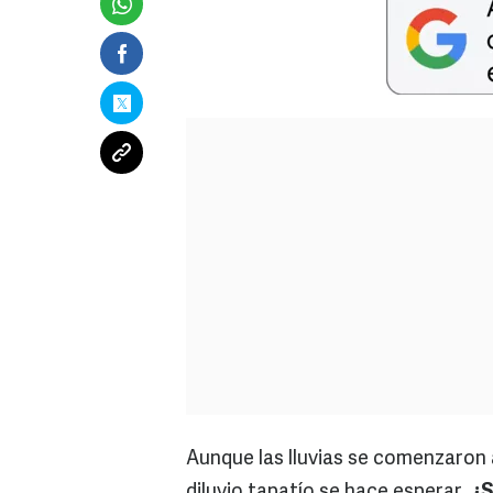
Aunque las lluvias se comenzaron 
diluvio tapatío se hace esperar.
¿S