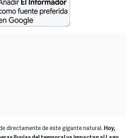
nde directamente de este gigante natural.
Hoy,
imeras lluvias del temporal ya impactan al Lago