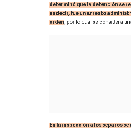
determinó que la detención se rea
es decir, fue un arresto administ
orden
, por lo cual se considera un
En la inspección a los
separos
se 