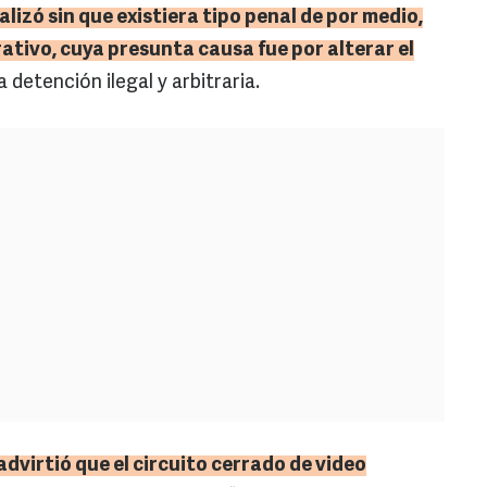
lizó sin que existiera tipo penal de por medio,
rativo, cuya presunta causa fue por alterar el
a detención ilegal y arbitraria.
advirtió que el circuito cerrado de
video