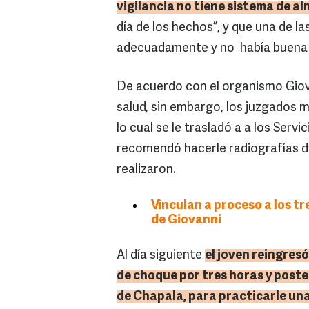
vigilancia no tiene sistema de 
día de los hechos”, y que una de l
adecuadamente y no había buena 
De acuerdo con el organismo Giov
salud, sin embargo, los juzgados 
lo cual se le trasladó a a los Ser
recomendó hacerle radiografías de
realizaron.
Vinculan a proceso a los tr
de Giovanni
Al día siguiente
el joven reingresó
de choque por tres horas y poste
de
Chapala
, para practicarle un