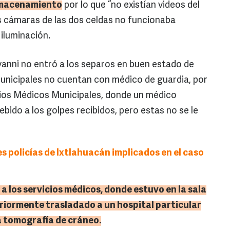
almacenamiento
por lo que “no existían videos del
as cámaras de las dos celdas no funcionaba
iluminación.
anni no entró a los separos en buen estado de
municipales no cuentan con médico de guardia, por
vicios Médicos Municipales, donde un médico
bido a los golpes recibidos, pero estas no se le
es policías de Ixtlahuacán implicados en el caso
 a los servicios médicos, donde estuvo en la sala
riormente trasladado a un hospital particular
a tomografía de cráneo.