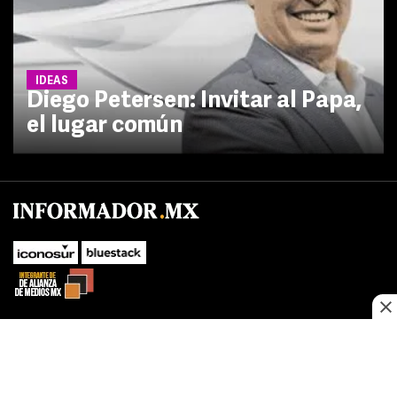
IDEAS
Diego Petersen: Invitar al Papa,
el lugar común
No te pierdas las novedades de último momento.
¡Síguenos!
SUBIR
Este sitio web utiliza cookies propias y de terceros para optimizar su
FACEBOOK
TWITTER
navegacion, adaptarse a sus preferencias y realizar labores analiticas.
Al continuar navegando acepta nuestro
Política de cookies.