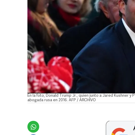
En la foto, Donald Trump Jr., quien junto a Jared Kushner y P
abogada rusa en 2016. AFP / ARCHIVO