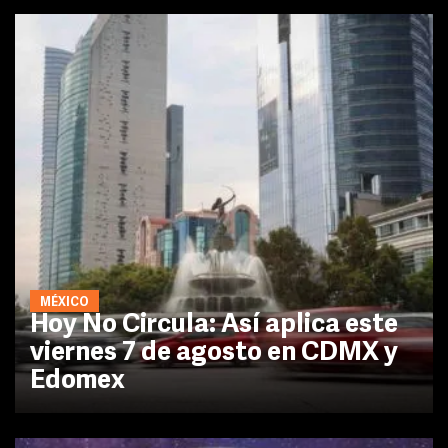
MÉXICO
Hoy No Circula: Así aplica este
viernes 7 de agosto en CDMX y
Edomex