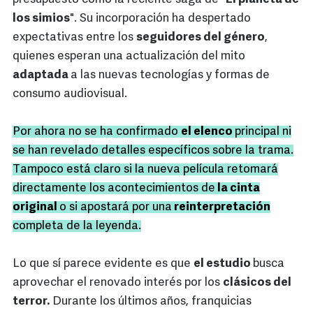
los simios
". Su incorporación ha despertado
expectativas entre los
seguidores del género
,
quienes esperan una actualización del mito
adaptada
a las nuevas tecnologías y formas de
consumo audiovisual.
Por ahora no se ha confirmado
el elenco
principal ni
se han revelado detalles específicos sobre la trama.
Tampoco está claro si la nueva película retomará
directamente los acontecimientos de
la cinta
original
o si apostará por una
reinterpretación
completa de la leyenda.
Lo que sí parece evidente es que
el estudio
busca
aprovechar el renovado interés por los
clásicos del
terror.
Durante los últimos años, franquicias