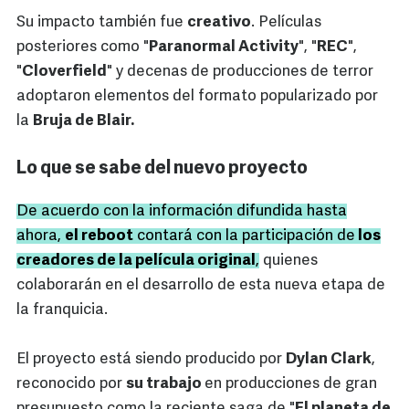
Su impacto también fue
creativo
. Películas
posteriores como "
Paranormal Activity
", "
REC
",
"
Cloverfield
" y decenas de producciones de terror
adoptaron elementos del formato popularizado por
la
Bruja de Blair.
Lo que se sabe del nuevo proyecto
De acuerdo con la información difundida hasta
ahora,
el reboot
contará con la participación de
los
creadores de la película original
,
quienes
colaborarán en el desarrollo de esta nueva etapa de
la franquicia.
El proyecto está siendo producido por
Dylan Clark
,
reconocido por
su trabajo
en producciones de gran
presupuesto como la reciente saga de "
El planeta de