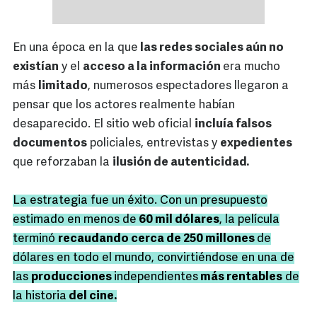
En una época en la que
las redes sociales aún no
existían
y el
acceso a la información
era mucho
más
limitado
, numerosos espectadores llegaron a
pensar que los actores realmente habían
desaparecido. El sitio web oficial
incluía falsos
documentos
policiales, entrevistas y
expedientes
que reforzaban la
ilusión de autenticidad.
La estrategia fue un éxito. Con un presupuesto
estimado en menos de
60 mil dólares
, la película
terminó
recaudando cerca de 250 millones
de
dólares en todo el mundo, convirtiéndose en una de
las
producciones
independientes
más rentables
de
la historia
del cine.