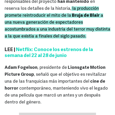
responsables del proyecto
han mantenido
en
reserva los detalles de la historia,
la producción
promete reintroducir el mito de la
Bruja de Blair
a
una nueva generación de espectadores
acostumbrados a una industria del terror muy distinta
a la que existía a finales del siglo pasado.
LEE |
Netflix: Conoce los estrenos de la
semana del 22 al 28 de junio
Adam Fogelson
, presidente de
Lionsgate Motion
Picture Group
, señaló que el objetivo es revitalizar
una de las franquicias más importantes del
cine de
horror
contemporáneo, manteniendo vivo el legado
de una película que marcó un antes y un después
dentro del género.