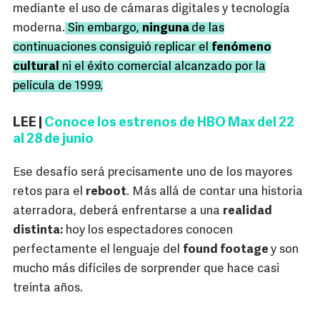
mediante el uso de cámaras digitales y tecnología
moderna.
Sin embargo,
ninguna
de las
continuaciones consiguió replicar el
fenómeno
cultural
ni el éxito comercial alcanzado por la
película de 1999.
LEE |
Conoce los estrenos de HBO Max del 22
al 28 de junio
Ese desafío será precisamente uno de los mayores
retos para el
reboot
. Más allá de contar una historia
aterradora, deberá enfrentarse a una
realidad
distinta:
hoy los espectadores conocen
perfectamente el lenguaje del
found footage
y son
mucho más difíciles de sorprender que hace casi
treinta años.