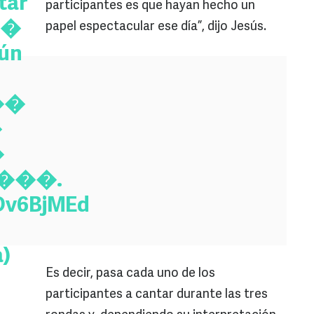
tar
participantes es que hayan hecho un
��
papel espectacular ese día”, dijo Jesús.
gún
��
�
�
���.
YDv6BjMEd
)
Es decir, pasa cada uno de los
participantes a cantar durante las tres