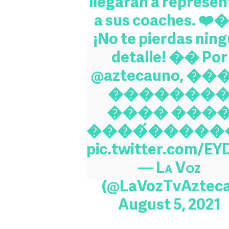
llegarán a represen
a sus coaches. ❤️
¡No te pierdas nin
detalle! �� Por
@aztecauno
, ��
�������
���� ���
����́�����
pic.twitter.com/E
— Lᴀ Vᴏᴢ
(@LaVozTvAzteca
August 5, 2021