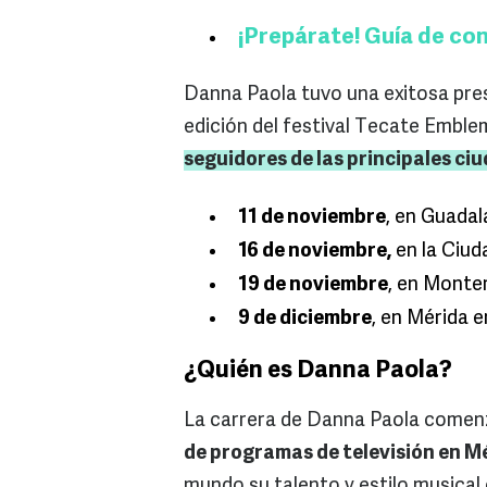
¡Prepárate! Guía de co
Danna Paola tuvo una exitosa pre
edición del festival Tecate Emble
seguidores de las principales ciu
11 de noviembre
, en Guadal
16 de noviembre,
en la Ciud
19 de noviembre
, en Monter
9 de diciembre
, en Mérida 
¿Quién es Danna Paola?
La carrera de Danna Paola comenz
de programas de televisión en Mé
mundo su talento y estilo musical