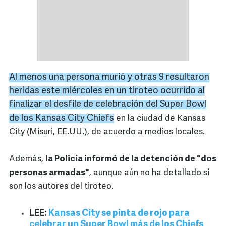
Al menos una persona murió y otras 9 resultaron
heridas este miércoles en un tiroteo ocurrido al
finalizar el desfile de celebración del Super Bowl
de los Kansas City Chiefs
en la ciudad de Kansas
City (Misuri, EE.UU.), de acuerdo a medios locales.
Además,
la Policía informó de la detención de "dos
personas armadas"
, aunque aún no ha detallado si
son los autores del tiroteo.
LEE:
Kansas City se pinta de rojo para
celebrar un Super Bowl más de los Chiefs