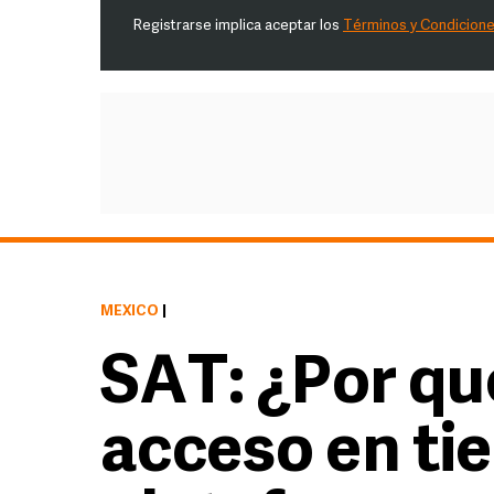
Registrarse implica aceptar los
Términos y Condicion
MÉXICO
|
SAT: ¿Por qu
acceso en ti