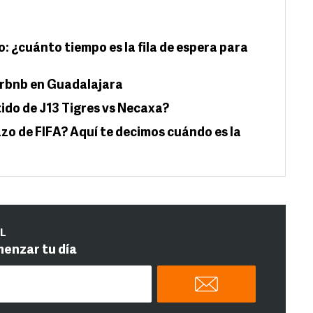
o: ¿cuánto tiempo es la fila de espera para
irbnb en Guadalajara
ido de J13 Tigres vs Necaxa?
zo de FIFA? Aquí te decimos cuándo es la
IL
menzar tu día