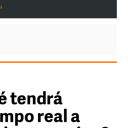
es
é tendrá
empo real a