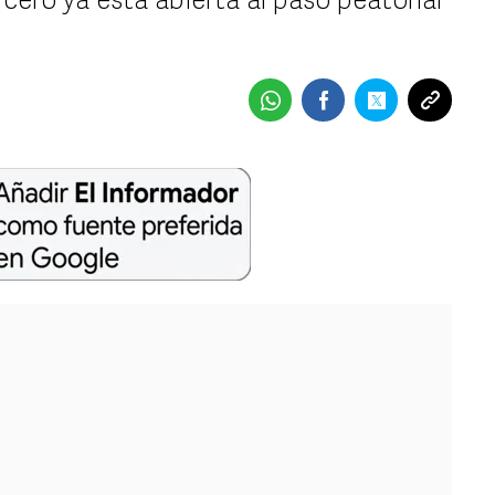
a cero ya esta abierta al paso peatonal