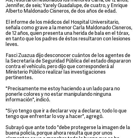
Así, resultaron lesionados los menores Carla, de 12 años;
Jennifer, de seis; Yarely Guadalupe, de cuatro, y Enrique
Alberto Maldonado Cisneros, de dos años de edad.
El informe de los médicos del Hospital Universitario,
señala como grave a la menor Carla Maldonado Cisneros,
de 12 años, quien presenta una herida de bala en el tórax,
en tanto que los padres de éstos resultaron con lesiones
leves.
Fasci Zuazua dijo desconocer cuántos de los agentes de
la Secretaría de Seguridad Pública del estado dispararon
contra el vehículo, pero dijo que corresponderá al
Ministerio Público realizar las investigaciones
pertinentes.
"Precisamente me estoy haciendo a un lado para no
ponerle colores y no estar manipulando ninguna
información", indicó.
"Si yo tengo que ir a declarar voy a declarar, todo lo que
tengo que enfrentar lo voy a hacer", agregó.
Subrayó que ante todo "debe protegerse la imagen de la
buena policía, porque ahora resulta que por unos