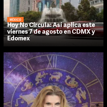
MÉXICO
Hoy No Circula: Así aplica este
viernes 7 de agosto en CDMX y
Edomex