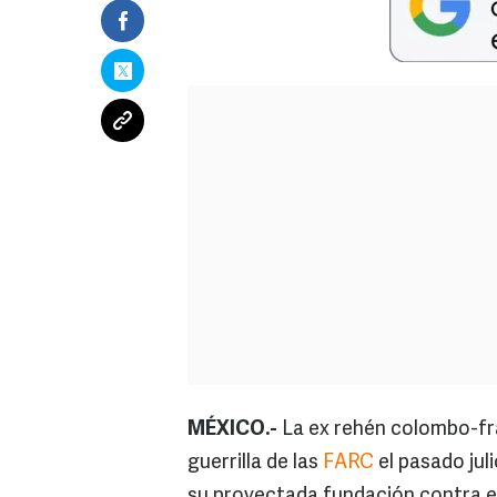
MÉXICO.-
La ex rehén colombo-fra
guerrilla de las
FARC
el pasado jul
su proyectada fundación contra el