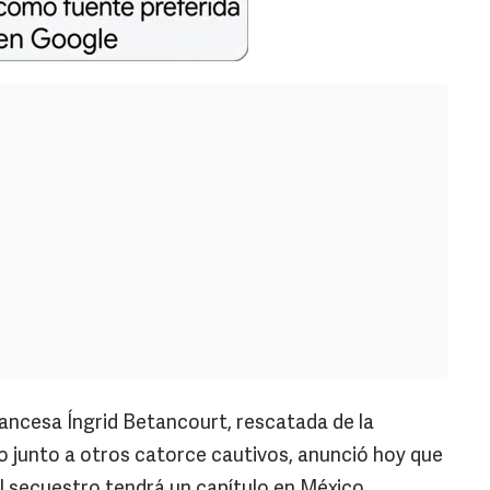
ncesa Íngrid Betancourt, rescatada de la
io junto a otros catorce cautivos, anunció hoy que
 secuestro tendrá un capítulo en México.