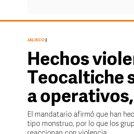
JALISCO
|
Hechos viole
Teocaltiche 
a operativos
El mandatario afirmó que han he
tipo monstruo, por lo que los gru
reaccionan con violencia