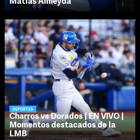
Matías Almeyda
DEPORTES
Charros vs Dorados | EN VIVO |
Momentos destacados de la
LMB