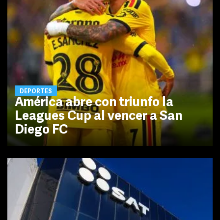
DEPORTES
América abre con triunfo la
Leagues Cup al vencer a San
Diego FC