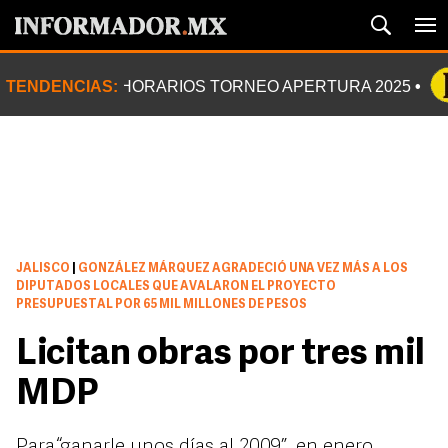
TENDENCIAS:
HORARIOS TORNEO APERTURA 2025
JALISCO
|
GONZÁLEZ MÁRQUEZ AGRADECIÓ UNA VEZ MÁS A LOS
DIPUTADOS LOCALES QUE AVALARON EL PROYECTO
PRESUPUESTAL POR 65 MIL MILLONES DE PESOS
Licitan obras por tres mil
MDP
Para “ganarle unos días al 2009”, en enero