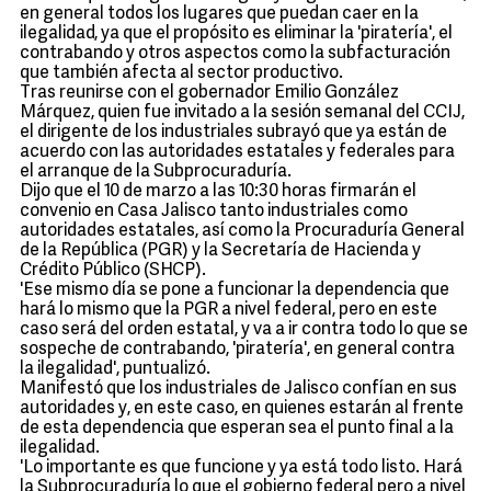
en general todos los lugares que puedan caer en la
ilegalidad, ya que el propósito es eliminar la 'piratería', el
contrabando y otros aspectos como la subfacturación
que también afecta al sector productivo.
Tras reunirse con el gobernador Emilio González
Márquez, quien fue invitado a la sesión semanal del CCIJ,
el dirigente de los industriales subrayó que ya están de
acuerdo con las autoridades estatales y federales para
el arranque de la Subprocuraduría.
Dijo que el 10 de marzo a las 10:30 horas firmarán el
convenio en Casa Jalisco tanto industriales como
autoridades estatales, así como la Procuraduría General
de la República (PGR) y la Secretaría de Hacienda y
Crédito Público (SHCP).
'Ese mismo día se pone a funcionar la dependencia que
hará lo mismo que la PGR a nivel federal, pero en este
caso será del orden estatal, y va a ir contra todo lo que se
sospeche de contrabando, 'piratería', en general contra
la ilegalidad', puntualizó.
Manifestó que los industriales de Jalisco confían en sus
autoridades y, en este caso, en quienes estarán al frente
de esta dependencia que esperan sea el punto final a la
ilegalidad.
'Lo importante es que funcione y ya está todo listo. Hará
la Subprocuraduría lo que el gobierno federal pero a nivel