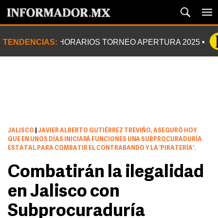
TENDENCIAS:
HORARIOS TORNEO APERTURA 2025
JALISCO
|
JAVIER ALBERTO GUTIÉRREZ TREVIÑO, ASEGURÓ HOY
QUE EN UNOS DÍAS INICIARÁ FUNCIONES UNA SUBPROCURADURÍA
ESTATAL PARA COMBATIR EL CONTRABANDO Y LA 'PIRATERÍA'.
Combatirán la ilegalidad
en Jalisco con
Subprocuraduría