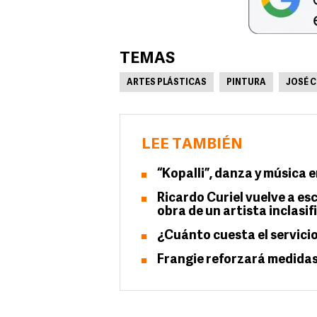
TEMAS
ARTES PLÁSTICAS
PINTURA
JOSÉ 
LEE TAMBIÉN
“Kopalli”, danza y música 
Ricardo Curiel vuelve a es
obra de un artista inclasif
¿Cuánto cuesta el servici
Frangie reforzará medidas 