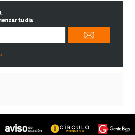
IL
menzar tu día
es