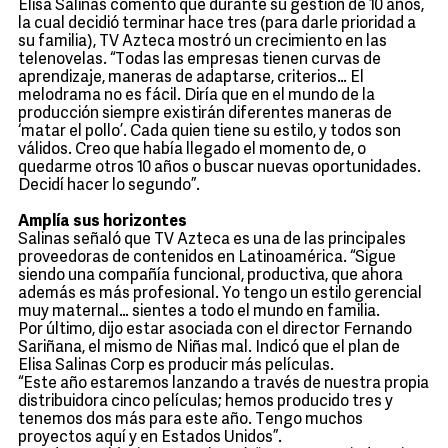
Elisa Salinas comentó que durante su gestión de 10 años,
la cual decidió terminar hace tres (para darle prioridad a
su familia), TV Azteca mostró un crecimiento en las
telenovelas. “Todas las empresas tienen curvas de
aprendizaje, maneras de adaptarse, criterios… El
melodrama no es fácil. Diría que en el mundo de la
producción siempre existirán diferentes maneras de
‘matar el pollo’. Cada quien tiene su estilo, y todos son
válidos. Creo que había llegado el momento de, o
quedarme otros 10 años o buscar nuevas oportunidades.
Decidí hacer lo segundo”.
Amplía sus horizontes
Salinas señaló que TV Azteca es una de las principales
proveedoras de contenidos en Latinoamérica. “Sigue
siendo una compañía funcional, productiva, que ahora
además es más profesional. Yo tengo un estilo gerencial
muy maternal… sientes a todo el mundo en familia.
Por último, dijo estar asociada con el director Fernando
Sariñana, el mismo de Niñas mal. Indicó que el plan de
Elisa Salinas Corp es producir más películas.
“Este año estaremos lanzando a través de nuestra propia
distribuidora cinco películas; hemos producido tres y
tenemos dos más para este año. Tengo muchos
proyectos aquí y en Estados Unidos”.