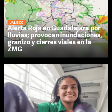
JALISCO
Alerta Roja en Guadalajara por
lluvias; provocan inundaciones,
granizo y cierres viales en la
ZMG