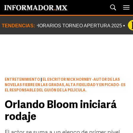
TENDENCIAS:
HORARIOS TORNEO APERTURA 2025
ENTRETENIMIENTO
|
EL ESCRITOR NICK HORNBY -AUTOR DE LAS
NOVELAS FIEBRE EN LAS GRADAS, ALTA FIDELIDAD Y EN PICADO- ES
EL RESPONSABLE DEL GUIÓN DE LA PELÍCULA.
Orlando Bloom iniciará
rodaje
El actor se suma a un elenco de primer nivel