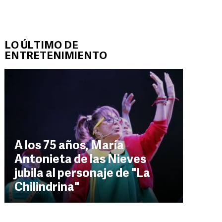
LO ÚLTIMO DE
ENTRETENIMIENTO
A los 75 años, María
Antonieta de las Nieves
jubila al personaje de "La
Chilindrina"