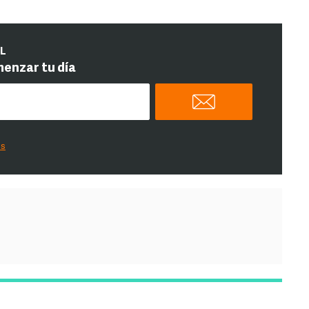
IL
menzar tu día
es