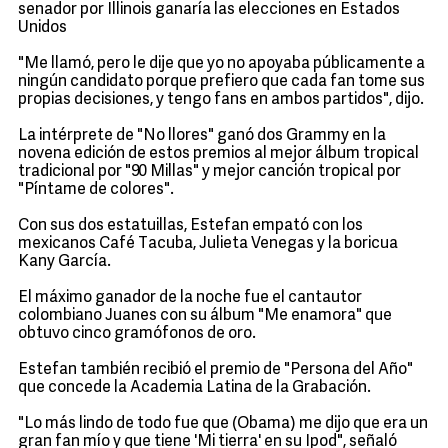
senador por Illinois ganaría las elecciones en Estados
Unidos
"Me llamó, pero le dije que yo no apoyaba públicamente a
ningún candidato porque prefiero que cada fan tome sus
propias decisiones, y tengo fans en ambos partidos", dijo.
La intérprete de "No llores" ganó dos Grammy en la
novena edición de estos premios al mejor álbum tropical
tradicional por "90 Millas" y mejor canción tropical por
"Píntame de colores".
Con sus dos estatuillas, Estefan empató con los
mexicanos Café Tacuba, Julieta Venegas y la boricua
Kany García.
El máximo ganador de la noche fue el cantautor
colombiano Juanes con su álbum "Me enamora" que
obtuvo cinco gramófonos de oro.
Estefan también recibió el premio de "Persona del Año"
que concede la Academia Latina de la Grabación.
"Lo más lindo de todo fue que (Obama) me dijo que era un
gran fan mío y que tiene 'Mi tierra' en su Ipod", señaló