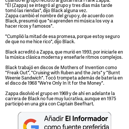
cuando el grupo reclutó al guitarrista Frank Zappa.
"Él (Zappa) se integró al grupo y tres días más tarde
tomó las riendas", dijo Black alguna vez.
Zappa cambió el nombre del grupo y, de acuerdo con
Black, presumió que "si aprenden mi música los voy a
hacer ricos y famosos".
"Cumplió la mitad de esa promesa, porque estoy seguro
de que no me hice rico", dijo Black.
Black acreditó a Zappa, que murió en 1993, por iniciarle en
la música clásica moderna y enseñarle ritmos complejos.
Black trabajó en discos de Mothers of Invention como
"Freak Out", "Cruising with Ruben and the Jets" y "Burnt
Weenie Sandwich". Tocó trompeta además de batería en
el disco de 1968 "We're Only In It for the Money".
Zappa disolvió el grupo en 1969 y de ahí en adelante la
carrera de Black no fue muy lucrativa, aunque en 1975
participó en una gira con Captain Beefhart.