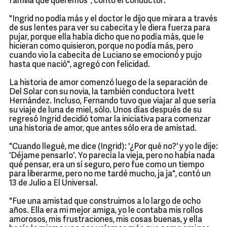
familia que queremos", contó el conductor.
"Ingrid no podía más y el doctor le dijo que mirara a través
de sus lentes para ver su cabecita y le diera fuerza para
pujar, porque ella había dicho que no podía más, que le
hicieran como quisieron, porque no podía más, pero
cuando vio la cabecita de Luciano se emocionó y pujo
hasta que nació", agregó con felicidad.
La historia de amor comenzó luego de la separación de
Del Solar con su novia, la también conductora Ivett
Hernández. Incluso, Fernando tuvo que viajar al que sería
su viaje de luna de miel, sólo. Unos días después de su
regresó Ingrid decidió tomar la iniciativa para comenzar
una historia de amor, que antes sólo era de amistad.
"Cuando llegué, me dice (Ingrid): '¿Por qué no?' y yo le dije:
'Déjame pensarlo'. Yo parecía la vieja, pero no había nada
qué pensar, era un sí seguro, pero fue como un tiempo
para liberarme, pero no me tardé mucho, ja ja", contó un
13 de Julio a El Universal.
"Fue una amistad que construimos a lo largo de ocho
años. Ella era mi mejor amiga, yo le contaba mis rollos
amorosos, mis frustraciones, mis cosas buenas, y ella