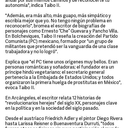
andar por sus mismos caminos y de reconocerte tu
autonomía", indica Taibo II.
"Además, era más alto, más guapo, más simpático y
escribía mejor que yo. No tengo ningún problema en
reconocerlo", bromea el escritor de biografías de
personajes como Ernesto “Che” Guevara y Pancho Villa.
En Bolcheviques, Taibo II reseña la creación del Partido
Comunista (PC) mexicano, formado por "un grupo de
militantes que pretendió ser la vanguardia de una clase
trabajadora y no lo logró".
Explica que "el PC tiene unos orígenes muy bellos. Eran
personas románticas y soñadoras; el fundador era un
príncipe hindú vegetariano; el secretario general
pertenecía a la Embajada de Estados Unidos; y todos
organizaron la primera huelga de prostitutas en México",
evoca Taibo II.
En Arcángeles, el escritor relata 12 historias de
"revolucionarios herejes" del siglo XX, personajes clave
en la política y en la sociedad del siglo pasado.
Desde el austríaco Friedrich Adler y el pintor Diego Rivera
hasta Larissa Reisner o Buenaventura Durruti, "todos