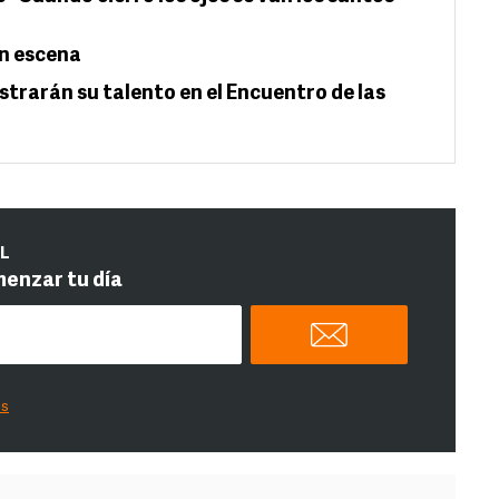
en escena
trarán su talento en el Encuentro de las
IL
menzar tu día
es