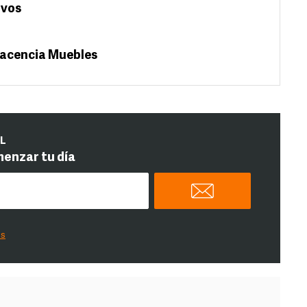
ivos
lacencia Muebles
IL
menzar tu día
es