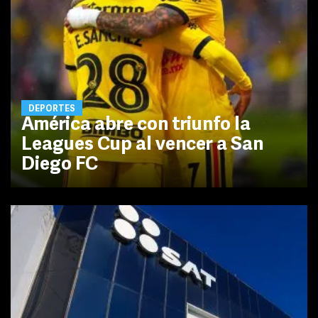
DEPORTES
América abre con triunfo la
Leagues Cup al vencer a San
Diego FC