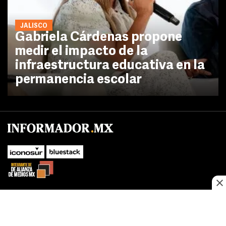
JALISCO
Gabriela Cárdenas propone
medir el impacto de la
infraestructura educativa en la
permanencia escolar
No te pierdas las novedades de último momento.
¡Síguenos!
SUBIR
Este sitio web utiliza cookies propias y de terceros para optimizar su
FACEBOOK
TWITTER
navegacion, adaptarse a sus preferencias y realizar labores analiticas.