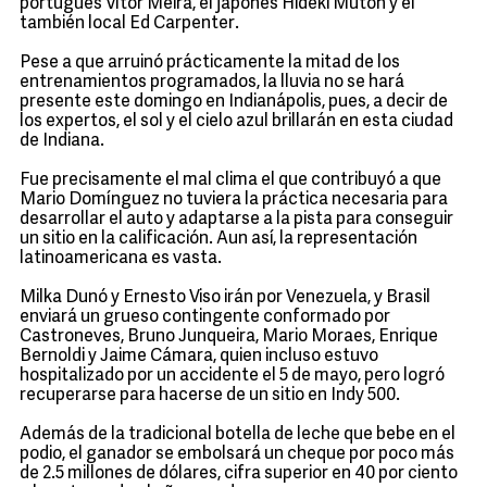
portugués Vítor Meira, el japonés Hideki Mutoh y el
también local Ed Carpenter.
Pese a que arruinó prácticamente la mitad de los
entrenamientos programados, la lluvia no se hará
presente este domingo en Indianápolis, pues, a decir de
los expertos, el sol y el cielo azul brillarán en esta ciudad
de Indiana.
Fue precisamente el mal clima el que contribuyó a que
Mario Domínguez no tuviera la práctica necesaria para
desarrollar el auto y adaptarse a la pista para conseguir
un sitio en la calificación. Aun así, la representación
latinoamericana es vasta.
Milka Dunó y Ernesto Viso irán por Venezuela, y Brasil
enviará un grueso contingente conformado por
Castroneves, Bruno Junqueira, Mario Moraes, Enrique
Bernoldi y Jaime Cámara, quien incluso estuvo
hospitalizado por un accidente el 5 de mayo, pero logró
recuperarse para hacerse de un sitio en Indy 500.
Además de la tradicional botella de leche que bebe en el
podio, el ganador se embolsará un cheque por poco más
de 2.5 millones de dólares, cifra superior en 40 por ciento