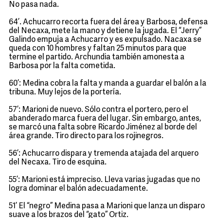
No pasa nada.
64’. Achucarro recorta fuera del área y Barbosa, defensa
del Necaxa, mete la mano y detiene la jugada. El “Jerry”
Galindo empuja a Achucarro y es expulsado. Nacaxa se
queda con 10 hombres y faltan 25 minutos para que
termine el partido. Archundia también amonesta a
Barbosa por la falta cometida.
60’: Medina cobra la falta y manda a guardar el balón a la
tribuna. Muy lejos de la portería.
57’: Marioni de nuevo. Sólo contra el portero, pero el
abanderado marca fuera del lugar. Sin embargo, antes,
se marcó una falta sobre Ricardo Jiménez al borde del
área grande. Tiro directo para los rojinegros.
56’: Achucarro dispara y tremenda atajada del arquero
del Necaxa. Tiro de esquina.
55’: Marioni está impreciso. Lleva varias jugadas que no
logra dominar el balón adecuadamente.
51’ El “negro” Medina pasa a Marioni que lanza un disparo
suave a los brazos del “gato” Ortiz.