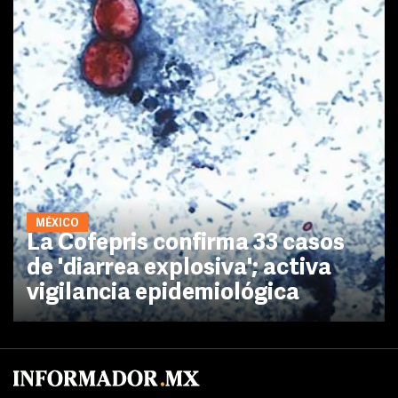
MÉXICO
La Cofepris confirma 33 casos
de 'diarrea explosiva'; activa
vigilancia epidemiológica