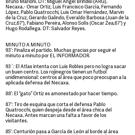
Bruno Marioni. DT: Miguel Angel Brindisi (ARG).
Necaxa.- Omar Ortiz, Luis Francisco García, Fernando
López, Pablo Quatrocchi, Luis Omar Hernández, Marvin
de la Cruz, Gerardo Galindo, Everaldo Barbosa (Juan de la
Cruz,67'), Fabiano Pereira, Alonso Solís (Oscar Zea,67') y
Hugo Rodallega. DT: Salvador Reyes.
MINUTO A MINUTO
93’: Finaliza el partido. Muchas gracias por seguir el
minuto a minuto por EL INFORMADOR.
93´: El Atlas intenta con Luis Robles pero no logra sacar
un buen centro. Los rojinegros tienen un futbol
unidimensional: centros al área que poco preocupan a la
aplicada defensa del Necaxa.
88’: El “gato” Ortiz es amonestado por hacer tiempo.
87’: Tiro de esquina que corta el defensa Pablo
Quatrocchi, quien despeja desde el área chica del
Necaxa. Antes marcan una falta a favor de los
visitantes.
85’: Centurión pasa a García de León al borde al área