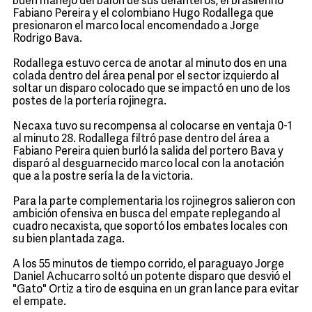
buen manejo del balón de sus delanteros, el brasileñño
Fabiano Pereira y el colombiano Hugo Rodallega que
presionaron el marco local encomendado a Jorge
Rodrigo Bava.
Rodallega estuvo cerca de anotar al minuto dos en una
colada dentro del área penal por el sector izquierdo al
soltar un disparo colocado que se impactó en uno de los
postes de la portería rojinegra.
Necaxa tuvo su recompensa al colocarse en ventaja 0-1
al minuto 28. Rodallega filtró pase dentro del área a
Fabiano Pereira quien burló la salida del portero Bava y
disparó al desguarnecido marco local con la anotación
que a la postre sería la de la victoria.
Para la parte complementaria los rojinegros salieron con
ambición ofensiva en busca del empate replegando al
cuadro necaxista, que soportó los embates locales con
su bien plantada zaga.
A los 55 minutos de tiempo corrido, el paraguayo Jorge
Daniel Achucarro soltó un potente disparo que desvió el
"Gato" Ortiz a tiro de esquina en un gran lance para evitar
el empate.