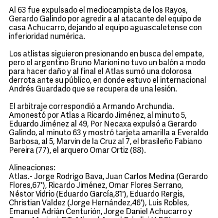
Al 63 fue expulsado el mediocampista de los Rayos,
Gerardo Galindo por agredir a al atacante del equipo de
casa Achucarro, dejando al equipo aguascaletense con
inferioridad numérica.
Los atlistas siguieron presionando en busca del empate,
pero el argentino Bruno Marioni no tuvo un balón a modo
para hacer daño y al final el Atlas sumó una dolorosa
derrota ante su público, en donde estuvo el internacional
Andrés Guardado que se recupera de una lesión.
El arbitraje correspondió a Armando Archundia.
Amonestó por Atlas a Ricardo Jiménez, al minuto 5,
Eduardo Jiménez al 49, Por Necaxa expulsó a Gerardo
Galindo, al minuto 63 y mostró tarjeta amarilla a Everaldo
Barbosa, al 5, Marvin de la Cruz al 7, el brasileño Fabiano
Pereira (77), el arquero Omar Ortiz (88).
Alineaciones:
Atlas.- Jorge Rodrigo Bava, Juan Carlos Medina (Gerardo
Flores,67'), Ricardo Jiménez, Omar Flores Serrano,
Néstor Vidrio (Eduardo García,81'), Eduardo Rergis,
Christian Valdez (Jorge Hernández,46'), Luis Robles,
Emanuel Adrián Centurión, Jorge Daniel Achucarro y