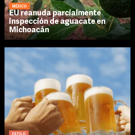
MÉXICO
EU reanuda parcialmente
inspección de aguacate en
Michoacán
ESTILO