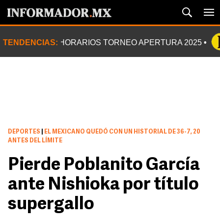
TENDENCIAS:
HORARIOS TORNEO APERTURA 2025
DEPORTES
|
EL MEXICANO QUEDÓ CON UN HISTORIAL DE 36-7, 20
ANTES DEL LÍMITE
Pierde Poblanito García
ante Nishioka por título
supergallo