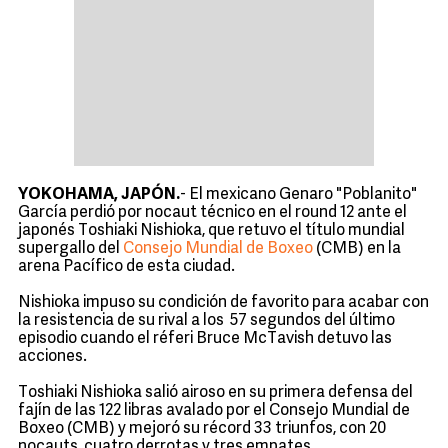
YOKOHAMA, JAPÓN.
- El mexicano Genaro "Poblanito"
García perdió por nocaut técnico en el round 12 ante el
japonés Toshiaki Nishioka, que retuvo el título mundial
supergallo del
Consejo Mundial de Boxeo
(CMB) en la
arena Pacífico de esta ciudad.
Nishioka impuso su condición de favorito para acabar con
la resistencia de su rival a los 57 segundos del último
episodio cuando el réferi Bruce McTavish detuvo las
acciones.
Toshiaki Nishioka salió airoso en su primera defensa del
fajín de las 122 libras avalado por el Consejo Mundial de
Boxeo (CMB) y mejoró su récord 33 triunfos, con 20
nocauts, cuatro derrotas y tres empates.