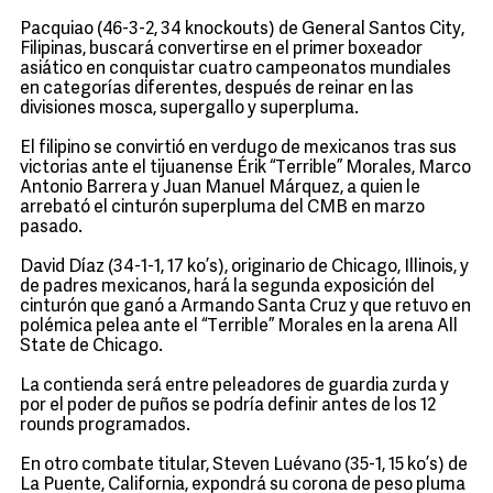
Pacquiao (46-3-2, 34 knockouts) de General Santos City,
Filipinas, buscará convertirse en el primer boxeador
asiático en conquistar cuatro campeonatos mundiales
en categorías diferentes, después de reinar en las
divisiones mosca, supergallo y superpluma.
El filipino se convirtió en verdugo de mexicanos tras sus
victorias ante el tijuanense Érik “Terrible” Morales, Marco
Antonio Barrera y Juan Manuel Márquez, a quien le
arrebató el cinturón superpluma del CMB en marzo
pasado.
David Díaz (34-1-1, 17 ko’s), originario de Chicago, Illinois, y
de padres mexicanos, hará la segunda exposición del
cinturón que ganó a Armando Santa Cruz y que retuvo en
polémica pelea ante el “Terrible” Morales en la arena All
State de Chicago.
La contienda será entre peleadores de guardia zurda y
por el poder de puños se podría definir antes de los 12
rounds programados.
En otro combate titular, Steven Luévano (35-1, 15 ko’s) de
La Puente, California, expondrá su corona de peso pluma