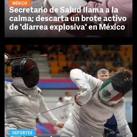
MÉXICO
Secretario de Salud llama a la
calma; descarta un brote activo
de 'diarrea explosiva' en México
DEPORTES