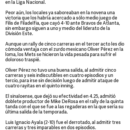
en la Liga Nacional.
Peor aún, los locales ya saboreaban en la novena una
victoria que los habría acercado a sólo medio juego de
Filis de Filadelfia, que cayó 4-10 ante Bravos de Atlanta,
sin embargo siguen a uno y medio del liderato de la
División Este.
Aunque un rally de cinco carreras en el tercer acto les dio
cómoda ventaja con el zurdo mexicano Oliver Pérez en la
loma, los Mets se hicieron la vida pesada para sufrir el
doloroso traspié.
Oliver Pérez no tuvo una buena salida, al admitir cinco
carreras y seis indiscutibles en cuatro episodios y un
tercio, para irse sin decisión luego de admitir ataque de
cuatro rayitas en el quinto inning.
El sinaloense, que dejó su efectividad en 4.25, admitió
doblete productor de Mike DeRosa en el rally de la quinta
tanda con el que se fue a las regaderas en la que sería su
última salida de la temporada.
Luis Ignacio Ayala (2-10) fue el derrotado, al admitir tres
carreras y tres imparables en dos episodios.