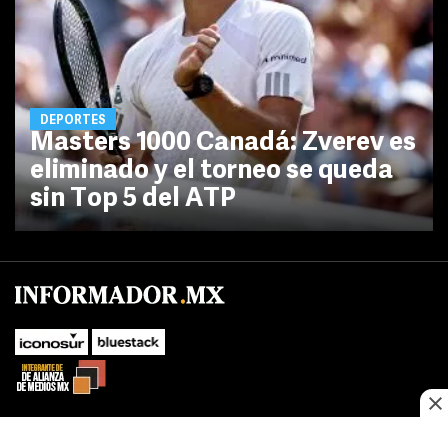
DEPORTES
Masters 1000 Canadá: Zverev es
eliminado y el torneo se queda
sin Top 5 del ATP
No te pierdas las novedades de último momento.
¡Síguenos!
SUBIR