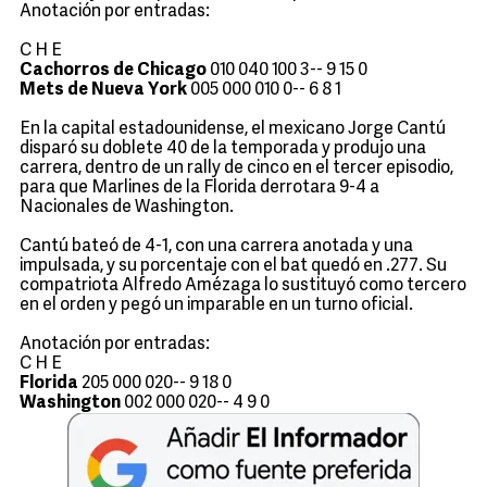
Anotación por entradas:
C H E
Cachorros de Chicago
010 040 100 3-- 9 15 0
Mets de Nueva York
005 000 010 0-- 6 8 1
En la capital estadounidense, el mexicano Jorge Cantú
disparó su doblete 40 de la temporada y produjo una
carrera, dentro de un rally de cinco en el tercer episodio,
para que Marlines de la Florida derrotara 9-4 a
Nacionales de Washington.
Cantú bateó de 4-1, con una carrera anotada y una
impulsada, y su porcentaje con el bat quedó en .277. Su
compatriota Alfredo Amézaga lo sustituyó como tercero
en el orden y pegó un imparable en un turno oficial.
Anotación por entradas:
C H E
Florida
205 000 020-- 9 18 0
Washington
002 000 020-- 4 9 0