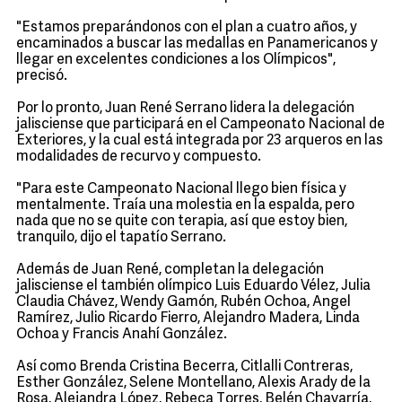
"Estamos preparándonos con el plan a cuatro años, y
encaminados a buscar las medallas en Panamericanos y
llegar en excelentes condiciones a los Olímpicos",
precisó.
Por lo pronto, Juan René Serrano lidera la delegación
jalisciense que participará en el Campeonato Nacional de
Exteriores, y la cual está integrada por 23 arqueros en las
modalidades de recurvo y compuesto.
"Para este Campeonato Nacional llego bien física y
mentalmente. Traía una molestia en la espalda, pero
nada que no se quite con terapia, así que estoy bien,
tranquilo, dijo el tapatío Serrano.
Además de Juan René, completan la delegación
jalisciense el también olímpico Luis Eduardo Vélez, Julia
Claudia Chávez, Wendy Gamón, Rubén Ochoa, Angel
Ramírez, Julio Ricardo Fierro, Alejandro Madera, Linda
Ochoa y Francis Anahí González.
Así como Brenda Cristina Becerra, Citlalli Contreras,
Esther González, Selene Montellano, Alexis Arady de la
Rosa, Alejandra López, Rebeca Torres, Belén Chavarría,