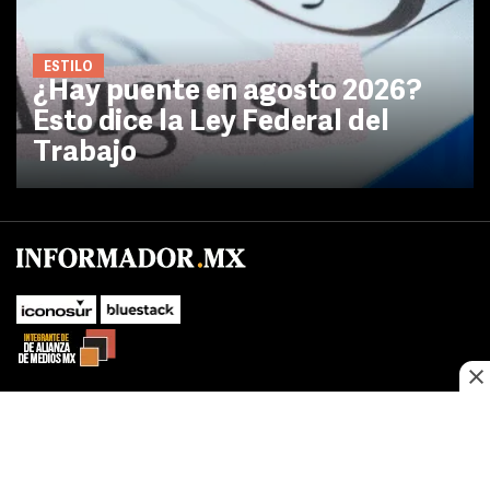
ESTILO
¿Hay puente en agosto 2026?
Esto dice la Ley Federal del
Trabajo
No te pierdas las novedades de último momento.
¡Síguenos!
SUBIR
Este sitio web utiliza cookies propias y de terceros para optimizar su
FACEBOOK
TWITTER
navegacion, adaptarse a sus preferencias y realizar labores analiticas.
Al continuar navegando acepta nuestro
Política de cookies.