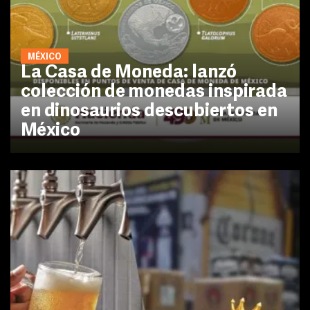
MÉXICO
La Casa de Moneda: lanzó
colección de monedas inspirada
en dinosaurios descubiertos en
México